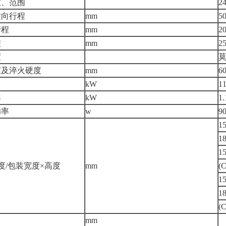
数、范围
2
横向行程
mm
5
行程
mm
2
程
mm
2
度
莫
度及淬火硬度
mm
6
kW
1
率
kW
1.
功率
w
9
1
1
1
度/包装宽度×高度
mm
(
1
1
(
mm