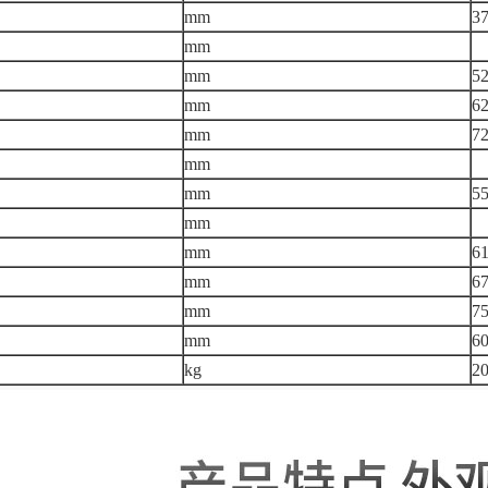
mm
3
mm
mm
5
mm
6
mm
7
mm
mm
5
mm
mm
6
mm
6
mm
7
mm
6
kg
2