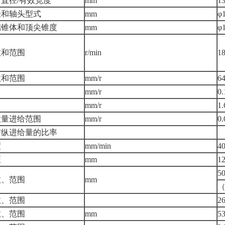
直径/有效宽度
mm
13
径和轴头型式
mm
φ
端锥体和顶尖锥度
mm
φ
数和范围
r/min
1
数和范围
mm/r
6
mm/r
0.
mm/r
1.
微量进给范围
mm/r
0.
与纵进给量的比率
度
mm/min
4
距
mm
1
5
数、范围
mm
（
数、范围
26
数、范围
mm
5