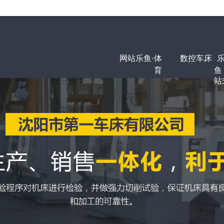
网站乐鱼·体
数控车床
乐
育
鱼
站