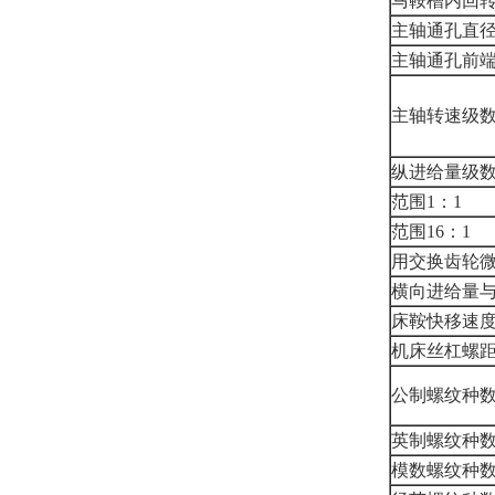
马鞍槽内回转
主轴通孔直
主轴通孔前
主轴转速级
纵进给量级
范围1：1
范围16：1
用交换齿轮
横向进给量
床鞍快移速
机床丝杠螺
公制螺纹种
英制螺纹种
模数螺纹种