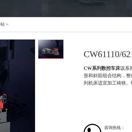
网站
>
CW61110/
CW系列数控车床
该系
形和斜筋组合结构，整
列机床适宜加工铸铁、
咨询热线：