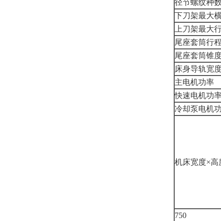
径节螺纹种
下刀架最大
上刀架最大
尾座套筒行
尾座套筒锥
床身导轨宽
主电机功率
快速电机功
冷却泵电机
机床宽度×高
750